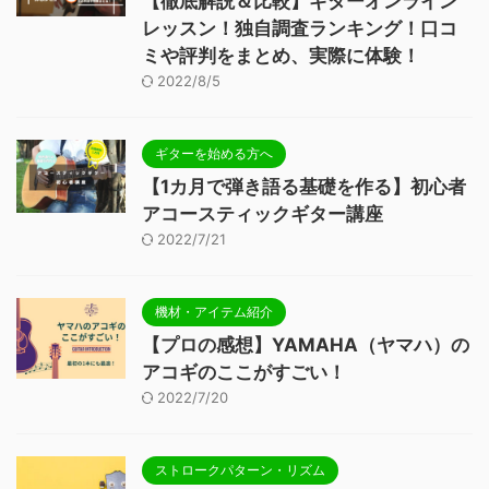
【徹底解説＆比較】ギターオンライン
レッスン！独自調査ランキング！口コ
ミや評判をまとめ、実際に体験！
2022/8/5
ギターを始める方へ
【1カ月で弾き語る基礎を作る】初心者
アコースティックギター講座
2022/7/21
機材・アイテム紹介
【プロの感想】YAMAHA（ヤマハ）の
アコギのここがすごい！
2022/7/20
ストロークパターン・リズム